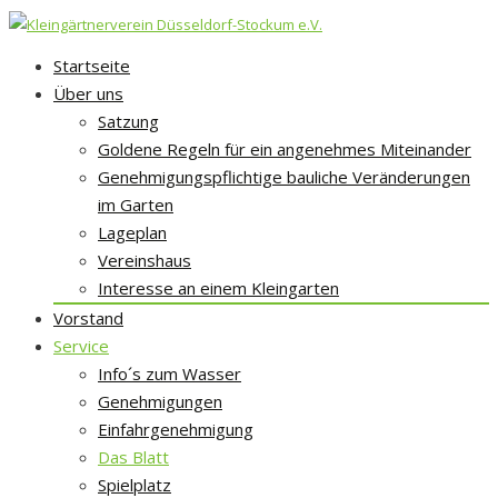
Skip
Startseite
to
Über uns
content
Satzung
Goldene Regeln für ein angenehmes Miteinander
Genehmigungspflichtige bauliche Veränderungen
im Garten
Lageplan
Vereinshaus
Interesse an einem Kleingarten
Vorstand
Service
Info´s zum Wasser
Genehmigungen
Einfahrgenehmigung
Das Blatt
Spielplatz