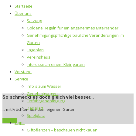
Startseite
Über uns
Satzung
Goldene Regeln für ein angenehmes Miteinander
Genehmigungspflichtige bauliche Veränderungen im
Garten
Lageplan
Vereinshaus
Interesse an einem Kleingarten
Vorstand
Service
Info´s zum Wasser
Genehmigungen
So schmeckt es doch gleich viel besser...
Einfahrgenehmigung
Das Blatt
... mit Früchten aus dem eigenen Garten
Spielplatz
Kantakt
Tipps
Giftpflanzen – beschauen nicht kauen