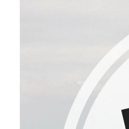
So schmeckt es doch gleich viel besser...
... mit Früchten aus dem eigenen Garten
Kantakt