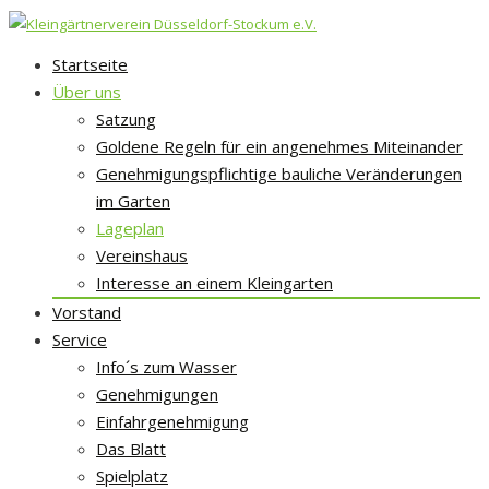
Skip
Startseite
to
Über uns
content
Satzung
Goldene Regeln für ein angenehmes Miteinander
Genehmigungspflichtige bauliche Veränderungen
im Garten
Lageplan
Vereinshaus
Interesse an einem Kleingarten
Vorstand
Service
Info´s zum Wasser
Genehmigungen
Einfahrgenehmigung
Das Blatt
Spielplatz