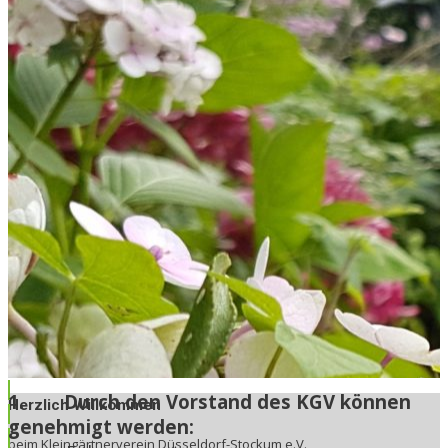
1.
Durch den Vorstand des KGV können
illkommen
genehmigt werden:
tnerverein Düsseldorf-Stockum e.V.