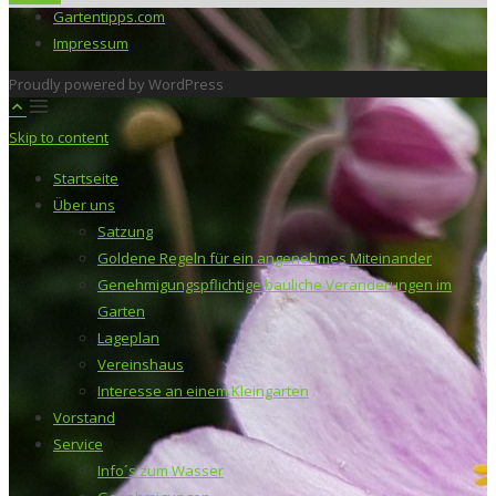
Gartentipps.com
Impressum
Proudly powered by WordPress
Skip to content
Startseite
Über uns
Satzung
Goldene Regeln für ein angenehmes Miteinander
Genehmigungspflichtige bauliche Veränderungen im
Garten
Lageplan
Vereinshaus
Interesse an einem Kleingarten
Vorstand
Service
Info´s zum Wasser