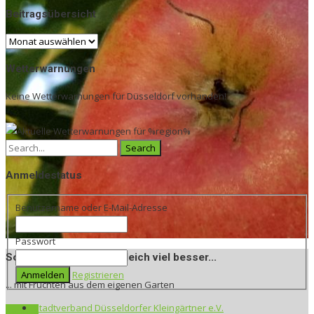
Beitragsübersicht
Beitragsübersicht
Wetterwarnungen
Keine Wetterwarnungen für Düsseldorf vorhanden!
Search
for:
Anmeldestatus
Benutzername oder E-Mail-Adresse
Passwort
 es doch gleich viel besser...
Registrieren
en aus dem eigenen Garten
Stadtverband Düsseldorfer Kleingärtner e.V.