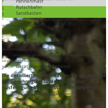
•
Fahnenmast
•
Rutschbahn
•
Sandkasten
•
Kinderspielhaus
(Eine Grundfläche von 4 qm darf
nicht überschritten werden)
•
Schaukel
•
Grill
•
Teichanlage
(Eine Grundfläche von 8 qm darf nicht
überschritten werden – Für die Erstellung ist
lediglich die Verwendung von handelsüblicher Folie sowie von
vorgefertigten Kunststoffteilen erlaubt.
•
Gerätehaus (freistehend)
Die detaillierten Zeichnungen für die Anträge
zur Genehmigung sind in zweifacher
Ausfertigung beim Vorstand einzureichen.
1. Ausfertigung Verein, 2. Ausfertigung Antragsteller