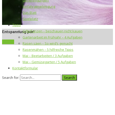
Genehmigungen
Einfahrgenehmigung
Das Blatt
Spielplatz
Tipps
Giftpflanzen – beschauen nicht kauen
 pur!
Gartenarbeit im Frühjahr – 4 Aufgaben
Rasen säen – So wird’s gemacht
Rasenmähen – 5 hilfreiche Tipps
Mai – Beetarbeiten / 3 Aufgaben
Mai – Gemüsegarten / 5 Aufgaben
Kontaktformular
Search for: