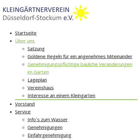
Skip
Startseite
to
Über uns
content
Satzung
Goldene Regeln für ein angenehmes Miteinander
Genehmigungspflichtige bauliche Veränderungen
im Garten
Lageplan
Vereinshaus
Interesse an einem Kleingarten
Vorstand
Service
Info´s zum Wasser
Genehmigungen
Einfahrgenehmigung