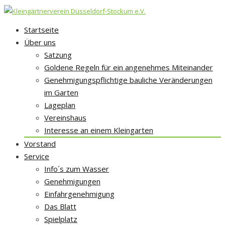
Skip
Startseite
to
Über uns
content
Satzung
Goldene Regeln für ein angenehmes Miteinander
Genehmigungspflichtige bauliche Veränderungen
im Garten
Lageplan
Vereinshaus
Interesse an einem Kleingarten
Vorstand
Service
Info´s zum Wasser
Genehmigungen
Einfahrgenehmigung
Das Blatt
Spielplatz