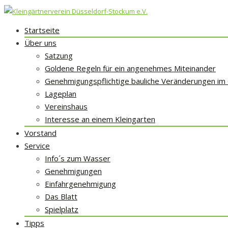
Skip
Startseite
to
Über uns
content
Satzung
Goldene Regeln für ein angenehmes Miteinander
Genehmigungspflichtige bauliche Veränderungen im
Lageplan
Vereinshaus
Interesse an einem Kleingarten
Vorstand
Service
Info´s zum Wasser
Genehmigungen
Einfahrgenehmigung
Das Blatt
Spielplatz
Tipps