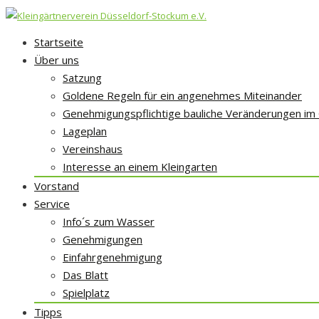
Skip
Startseite
to
Über uns
content
Satzung
Goldene Regeln für ein angenehmes Miteinander
Genehmigungspflichtige bauliche Veränderungen im
Lageplan
Vereinshaus
Interesse an einem Kleingarten
Vorstand
Service
Info´s zum Wasser
Genehmigungen
Einfahrgenehmigung
Das Blatt
Spielplatz
Tipps