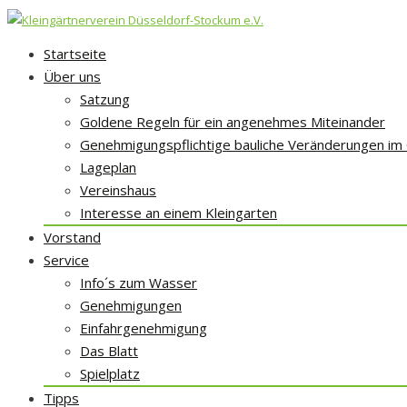
Skip
Startseite
to
Über uns
content
Satzung
Goldene Regeln für ein angenehmes Miteinander
Genehmigungspflichtige bauliche Veränderungen im
Lageplan
Vereinshaus
Interesse an einem Kleingarten
Vorstand
Service
Info´s zum Wasser
Genehmigungen
Einfahrgenehmigung
Das Blatt
Spielplatz
Tipps