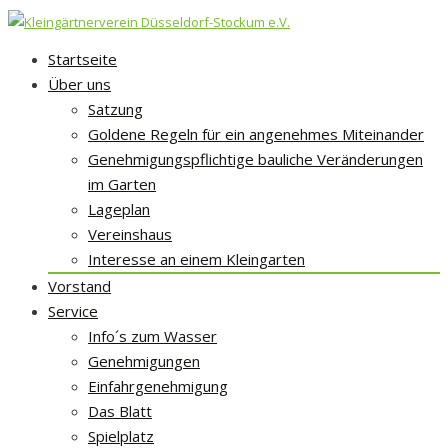
Skip
Startseite
to
Über uns
content
Satzung
Goldene Regeln für ein angenehmes Miteinander
Genehmigungspflichtige bauliche Veränderungen
im Garten
Lageplan
Vereinshaus
Interesse an einem Kleingarten
Vorstand
Service
Info´s zum Wasser
Genehmigungen
Einfahrgenehmigung
Das Blatt
Spielplatz