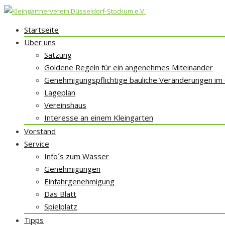
Skip
Startseite
to
Über uns
content
Satzung
Goldene Regeln für ein angenehmes Miteinander
Genehmigungspflichtige bauliche Veränderungen im
Lageplan
Vereinshaus
Interesse an einem Kleingarten
Vorstand
Service
Info´s zum Wasser
Genehmigungen
Einfahrgenehmigung
Das Blatt
Spielplatz
Tipps