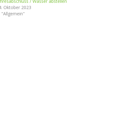
ahresabschluss / Wasser abstellen
4. Oktober 2023
n "Allgemein"