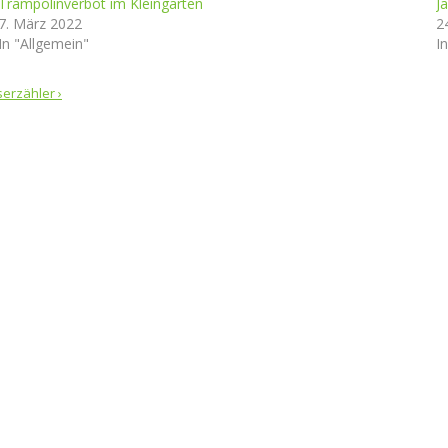
Trampolinverbot im Kleingarten
J
7. März 2022
2
In "Allgemein"
I
serzähler
›