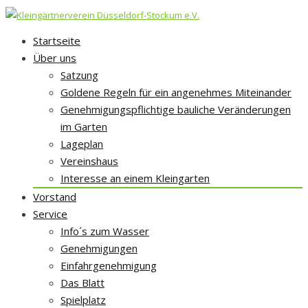
Skip
Startseite
to
Über uns
content
Satzung
Goldene Regeln für ein angenehmes Miteinander
Genehmigungspflichtige bauliche Veränderungen
im Garten
Lageplan
Vereinshaus
Interesse an einem Kleingarten
Vorstand
Service
Info´s zum Wasser
Genehmigungen
Einfahrgenehmigung
Das Blatt
Spielplatz