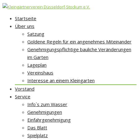
Skip
Startseite
to
Über uns
content
Satzung
Goldene Regeln für ein angenehmes Miteinander
Genehmigungspflichtige bauliche Veränderungen
im Garten
Lageplan
Vereinshaus
Interesse an einem Kleingarten
Vorstand
Service
Info´s zum Wasser
Genehmigungen
Einfahrgenehmigung
Das Blatt
Spielplatz